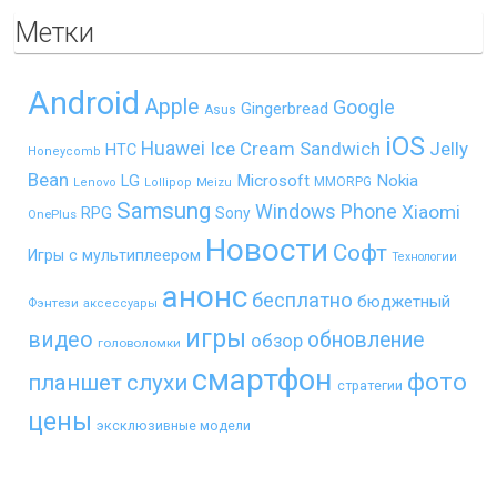
Метки
Android
Apple
Google
Gingerbread
Asus
iOS
Huawei
Ice Cream Sandwich
Jelly
HTC
Honeycomb
Bean
LG
Microsoft
Nokia
MMORPG
Lenovo
Lollipop
Meizu
Samsung
Windows Phone
Xiaomi
RPG
Sony
OnePlus
Новости
Софт
Игры с мультиплеером
Технологии
анонс
бесплатно
бюджетный
Фэнтези
аксессуары
игры
видео
обновление
обзор
головоломки
смартфон
фото
планшет
слухи
стратегии
цены
эксклюзивные модели