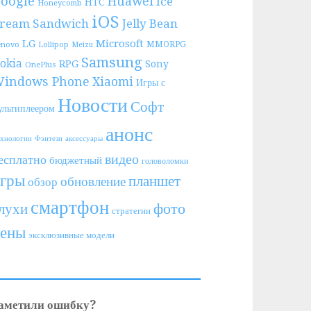
oogle
Huawei
Ice
HTC
Honeycomb
iOS
ream Sandwich
Jelly Bean
LG
Microsoft
MMORPG
enovo
Lollipop
Meizu
Samsung
okia
RPG
Sony
OnePlus
indows Phone
Xiaomi
Игры с
Новости
Софт
ультиплеером
анонс
Фэнтези
ехнологии
аксессуары
видео
есплатно
бюджетный
головоломки
игры
планшет
обновление
обзор
смартфон
фото
лухи
стратегии
цены
эксклюзивные модели
аметили ошибку?