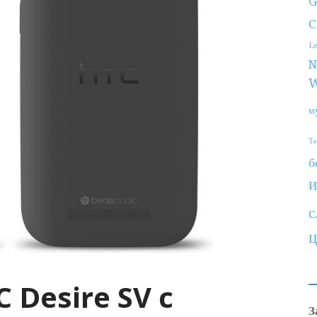
G
C
L
N
W
м
Т
б
с
 Desire SV с
З