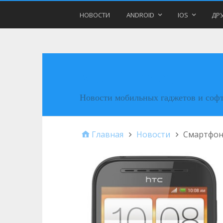
НОВОСТИ
ANDROID
IOS
ДРУ
MobiTimes.ru
Новости мобильных гаджетов и соф
Главная
Новости
Смартфон 