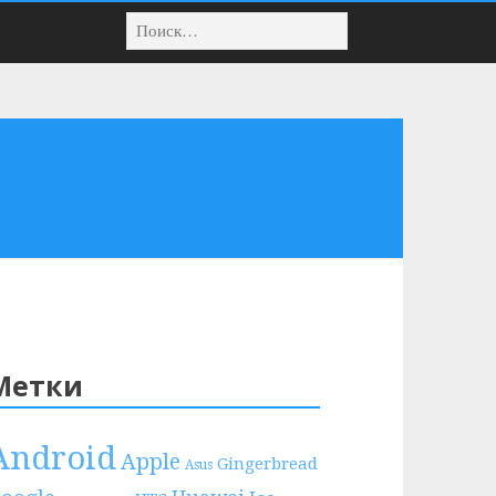
Метки
Android
Apple
Gingerbread
Asus