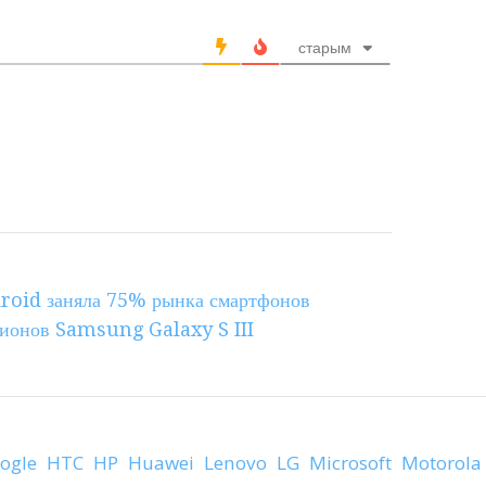
старым
roid заняла 75% рынка смартфонов
ионов Samsung Galaxy S III
ogle
HTC
HP
Huawei
Lenovo
LG
Microsoft
Motorola