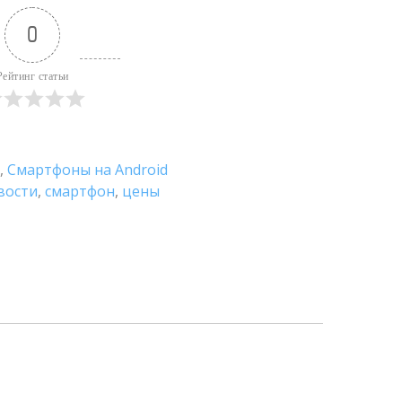
0
Рейтинг статьи
,
Смартфоны на Android
вости
,
смартфон
,
цены