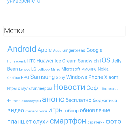
университета
Метки
Android
Apple
Google
Gingerbread
Asus
iOS
Huawei
Ice Cream Sandwich
Jelly
HTC
Honeycomb
Bean
LG
Microsoft
Nokia
MMORPG
Lenovo
Lollipop
Meizu
Samsung
Windows Phone
Xiaomi
RPG
Sony
OnePlus
Новости
Софт
Игры с мультиплеером
Технологии
анонс
бесплатно
бюджетный
Фэнтези
аксессуары
игры
видео
обновление
обзор
головоломки
смартфон
фото
планшет
слухи
стратегии