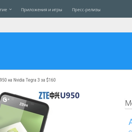
гие
Приложения и игры
Пресс-релизы
50 на Nvidia Tegra 3 за $160
М