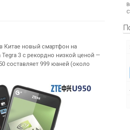
В
C
П
в Китае новый смартфон на
 Tegra 3 с рекордно низкой ценой —
0 составляет 999 юаней (около