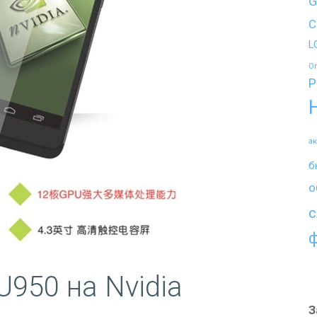
G
C
L
O
P
а
б
о
с
950 на Nvidia
З