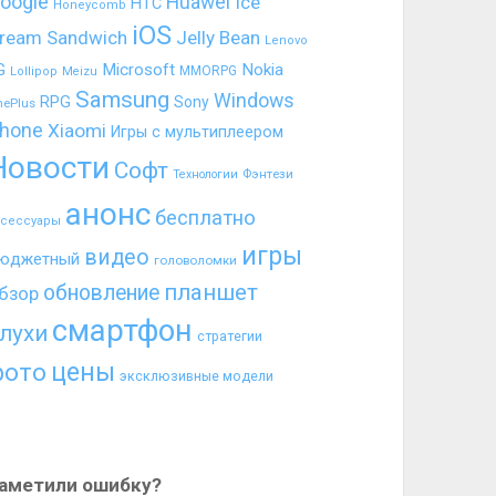
oogle
Huawei
Ice
HTC
Honeycomb
iOS
ream Sandwich
Jelly Bean
Lenovo
G
Microsoft
Nokia
MMORPG
Lollipop
Meizu
Samsung
Windows
RPG
Sony
nePlus
hone
Xiaomi
Игры с мультиплеером
Новости
Софт
Фэнтези
Технологии
анонс
бесплатно
ксессуары
игры
видео
юджетный
головоломки
планшет
обновление
бзор
смартфон
лухи
стратегии
цены
фото
эксклюзивные модели
аметили ошибку?