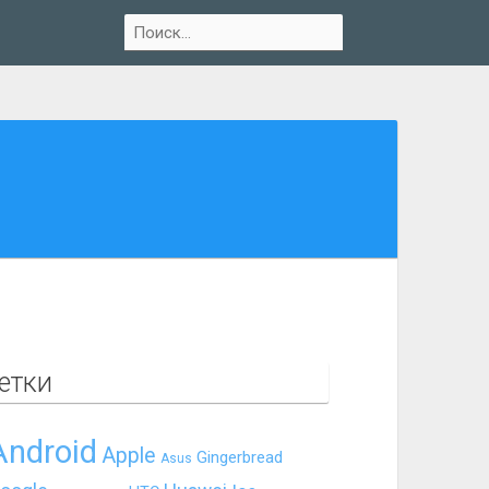
етки
Android
Apple
Gingerbread
Asus