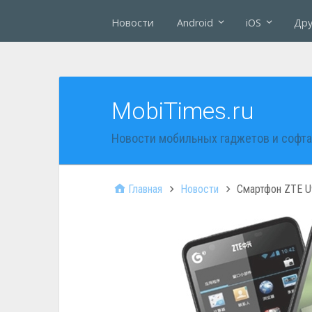
Новости
Android
iOS
Дру
MobiTimes.ru
Новости мобильных гаджетов и софта
Главная
Новости
Смартфон ZTE U9