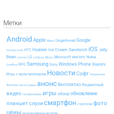
Метки
Android
Apple
Google
Gingerbread
Asus
iOS
Huawei
Ice Cream Sandwich
Jelly
HTC
Honeycomb
Bean
LG
Microsoft
Nokia
MMORPG
Lenovo
Lollipop
Meizu
Samsung
Windows Phone
Xiaomi
RPG
Sony
OnePlus
Новости
Софт
Игры с мультиплеером
Технологии
анонс
бесплатно
бюджетный
Фэнтези
аксессуары
игры
видео
обновление
обзор
головоломки
смартфон
фото
планшет
слухи
стратегии
цены
эксклюзивные модели