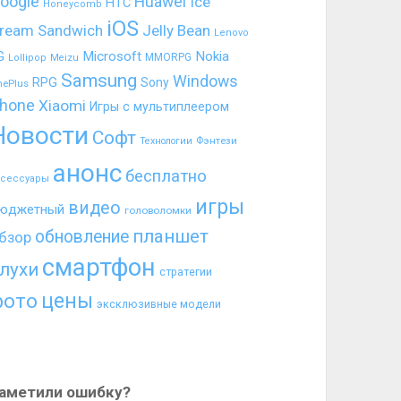
oogle
Huawei
Ice
HTC
Honeycomb
iOS
ream Sandwich
Jelly Bean
Lenovo
G
Microsoft
Nokia
MMORPG
Lollipop
Meizu
Samsung
Windows
RPG
Sony
nePlus
hone
Xiaomi
Игры с мультиплеером
Новости
Софт
Фэнтези
Технологии
анонс
бесплатно
ксессуары
игры
видео
юджетный
головоломки
планшет
обновление
бзор
смартфон
лухи
стратегии
цены
фото
эксклюзивные модели
аметили ошибку?