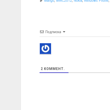
Mango
,
MWC2012
,
Nokia
,
Windows Phone
Подписка
2
КОММЕНТ.