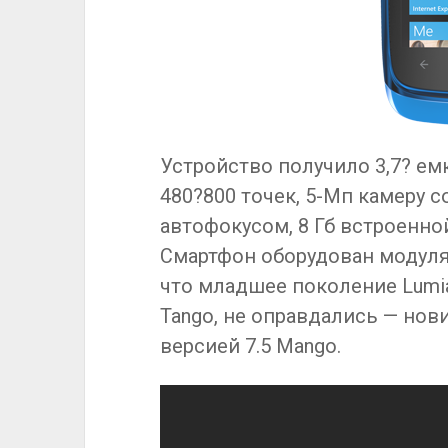
Устройство получило 3,7? е
480?800 точек, 5-Мп камеру 
автофокусом, 8 Гб встроенно
Смартфон оборудован модулями
что младшее поколение Lumia
Tango, не оправдались — нов
версией 7.5 Mango.