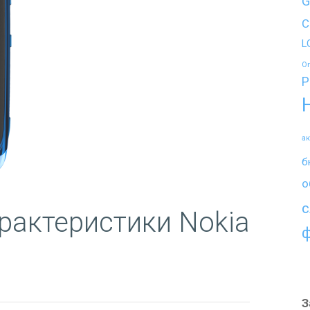
G
C
L
O
P
а
б
о
с
рактеристики Nokia
З