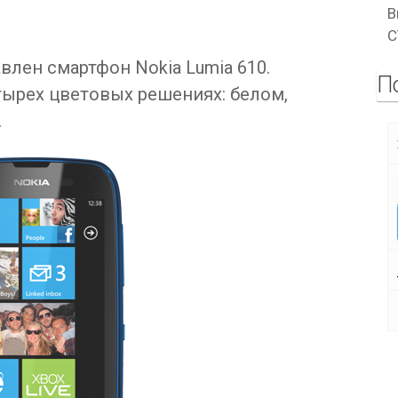
В
C
лен смартфон Nokia Lumia 610.
П
тырех цветовых решениях: белом,
.