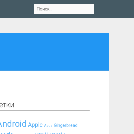
етки
Android
Apple
Gingerbread
Asus