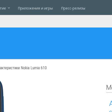
гие
Приложения и игры
Пресс-релизы
актеристики Nokia Lumia 610
М