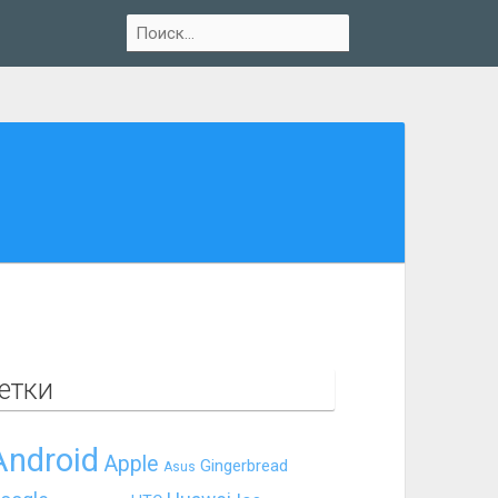
етки
Android
Apple
Gingerbread
Asus