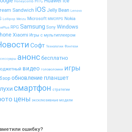
oogle
Huawei
Ice
HTC
Honeycomb
iOS
ream Sandwich
Jelly Bean
Lenovo
G
Microsoft
Nokia
MMORPG
Lollipop
Meizu
Samsung
Windows
RPG
Sony
nePlus
hone
Xiaomi
Игры с мультиплеером
Новости
Софт
Фэнтези
Технологии
анонс
бесплатно
ксессуары
игры
видео
юджетный
головоломки
планшет
обновление
бзор
смартфон
лухи
стратегии
цены
фото
эксклюзивные модели
аметили ошибку?