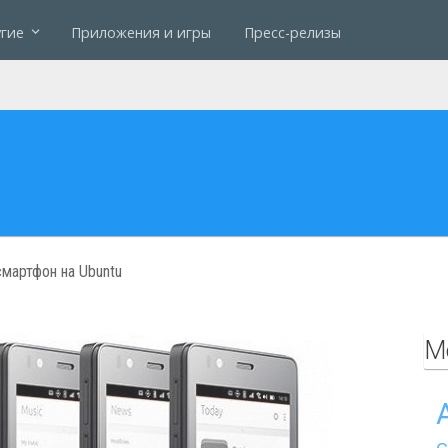
гие
Приложения и игры
Пресс-релизы
мартфон на Ubuntu
М