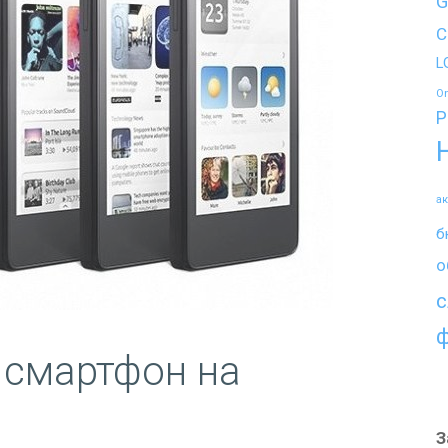
G
C
L
O
P
а
б
о
с
 смартфон на
З