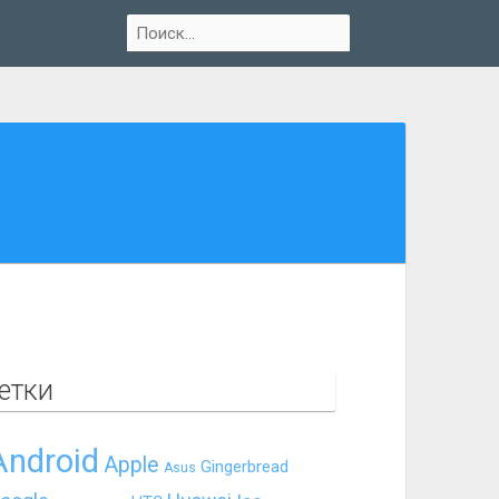
етки
Android
Apple
Gingerbread
Asus