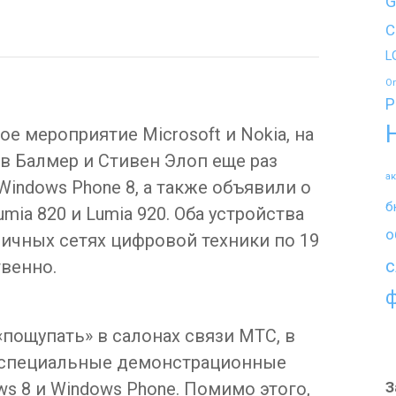
G
C
L
O
P
е мероприятие Microsoft и Nokia, на
в Балмер и Стивен Элоп еще раз
а
Windows Phone 8, а также объявили о
б
ia 820 и Lumia 920. Оба устройства
о
ичных сетях цифровой техники по 19
с
твенно.
пощупать» в салонах связи МТС, в
 специальные демонстрационные
ws 8 и Windows Phone. Помимо этого,
З