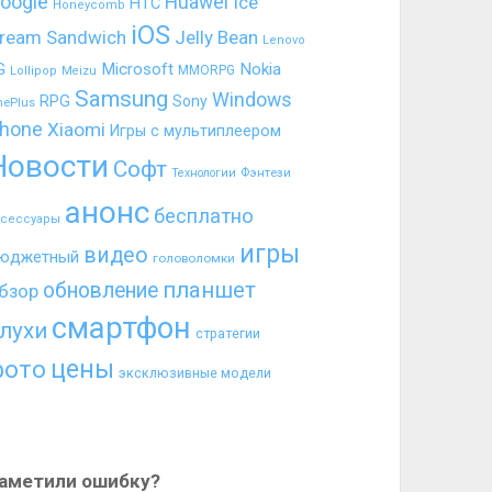
oogle
Huawei
Ice
HTC
Honeycomb
iOS
ream Sandwich
Jelly Bean
Lenovo
G
Microsoft
Nokia
MMORPG
Lollipop
Meizu
Samsung
Windows
RPG
Sony
nePlus
hone
Xiaomi
Игры с мультиплеером
Новости
Софт
Фэнтези
Технологии
анонс
бесплатно
ксессуары
игры
видео
юджетный
головоломки
планшет
обновление
бзор
смартфон
лухи
стратегии
цены
фото
эксклюзивные модели
аметили ошибку?