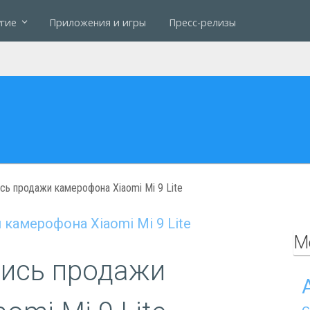
гие
Приложения и игры
Пресс-релизы
сь продажи камерофона Xiaomi Mi 9 Lite
М
лись продажи