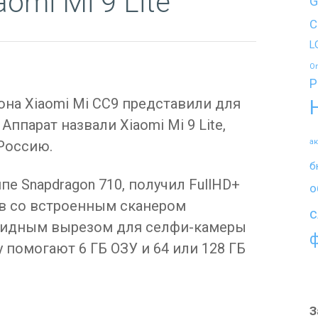
omi Mi 9 Lite
G
C
L
O
P
на Xiaomi Mi CC9 представили для
ппарат назвали Xiaomi Mi 9 Lite,
а
 Россию.
б
чипе Snapdragon 710, получил FullHD+
о
в со встроенным сканером
с
евидным вырезом для селфи-камеры
у помогают 6 ГБ ОЗУ и 64 или 128 ГБ
З