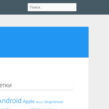
етки
Android
Apple
Gingerbread
Asus