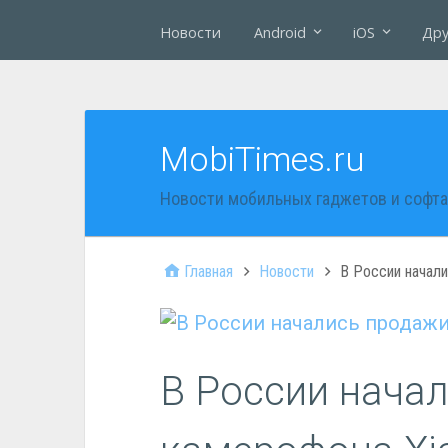
Новости
Android
iOS
Дру
MobiTimes.ru
Новости мобильных гаджетов и софта
Главная
Новости
В России начали
В России нача