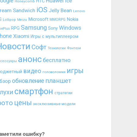
oogle
Huawei
Ice
HTC
Honeycomb
iOS
ream Sandwich
Jelly Bean
Lenovo
G
Microsoft
Nokia
MMORPG
Lollipop
Meizu
Samsung
Windows
RPG
Sony
nePlus
hone
Xiaomi
Игры с мультиплеером
Новости
Софт
Фэнтези
Технологии
анонс
бесплатно
ксессуары
игры
видео
юджетный
головоломки
планшет
обновление
бзор
смартфон
лухи
стратегии
цены
фото
эксклюзивные модели
аметили ошибку?