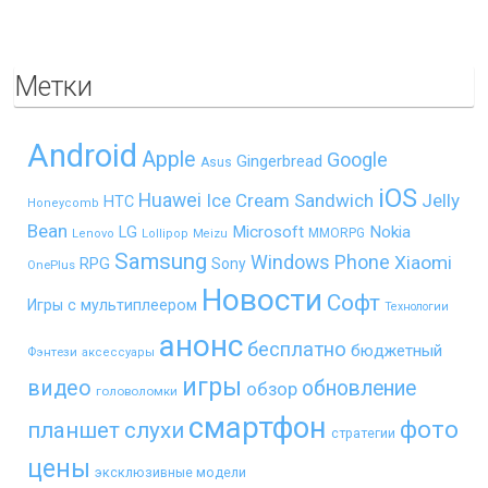
Метки
Android
Apple
Google
Gingerbread
Asus
iOS
Huawei
Ice Cream Sandwich
Jelly
HTC
Honeycomb
Bean
LG
Microsoft
Nokia
MMORPG
Lenovo
Lollipop
Meizu
Samsung
Windows Phone
Xiaomi
RPG
Sony
OnePlus
Новости
Софт
Игры с мультиплеером
Технологии
анонс
бесплатно
бюджетный
Фэнтези
аксессуары
игры
видео
обновление
обзор
головоломки
смартфон
фото
планшет
слухи
стратегии
цены
эксклюзивные модели