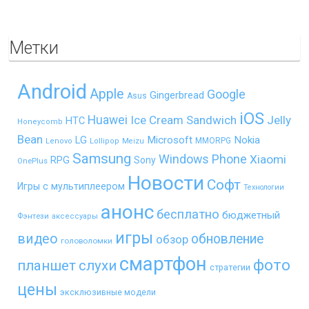
Метки
Android
Apple
Google
Gingerbread
Asus
iOS
Huawei
Ice Cream Sandwich
Jelly
HTC
Honeycomb
Bean
LG
Microsoft
Nokia
MMORPG
Lenovo
Lollipop
Meizu
Samsung
Windows Phone
Xiaomi
RPG
Sony
OnePlus
Новости
Софт
Игры с мультиплеером
Технологии
анонс
бесплатно
бюджетный
Фэнтези
аксессуары
игры
видео
обновление
обзор
головоломки
смартфон
фото
планшет
слухи
стратегии
цены
эксклюзивные модели