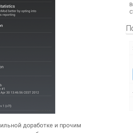
В
C
П
сильной доработке и прочим