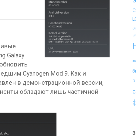
G
C
L
O
P
ливые
g Galaxy
а
 обновить
б
дшим Cyanogen Mod 9. Как и
о
авлен в демонстрационной версии,
с
оненты обладают лишь частичной
З