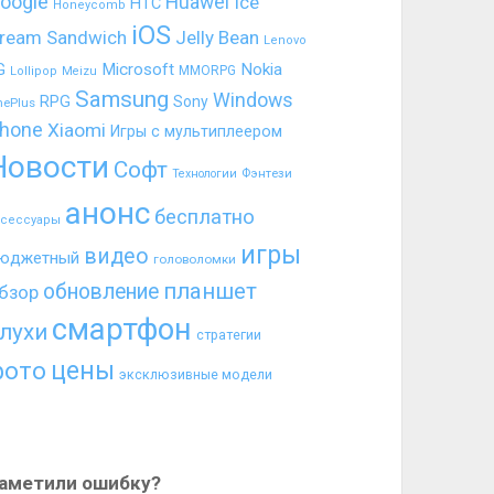
oogle
Huawei
Ice
HTC
Honeycomb
iOS
ream Sandwich
Jelly Bean
Lenovo
G
Microsoft
Nokia
MMORPG
Lollipop
Meizu
Samsung
Windows
RPG
Sony
nePlus
hone
Xiaomi
Игры с мультиплеером
Новости
Софт
Фэнтези
Технологии
анонс
бесплатно
ксессуары
игры
видео
юджетный
головоломки
планшет
обновление
бзор
смартфон
лухи
стратегии
цены
фото
эксклюзивные модели
аметили ошибку?