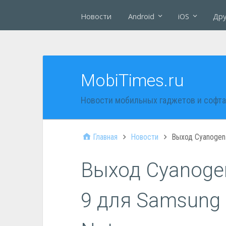
Новости
Android
iOS
Дру
MobiTimes.ru
Новости мобильных гаджетов и софта
Главная
Новости
Выход Cyanogen
Выход Cyanog
9 для Samsung 