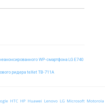
неанонсированного WP-смартфона LG E740
вого ридера teXet TB-711A
ogle
HTC
HP
Huawei
Lenovo
LG
Microsoft
Motorola