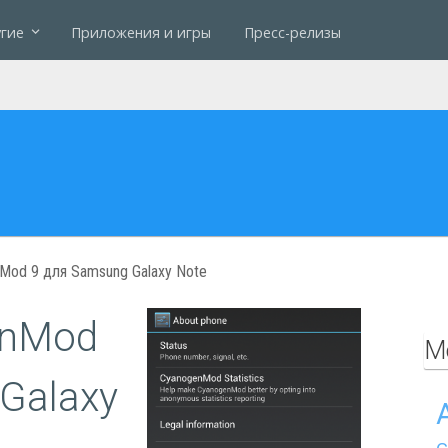
гие
Приложения и игры
Пресс-релизы
Mod 9 для Samsung Galaxy Note
enMod
М
Galaxy