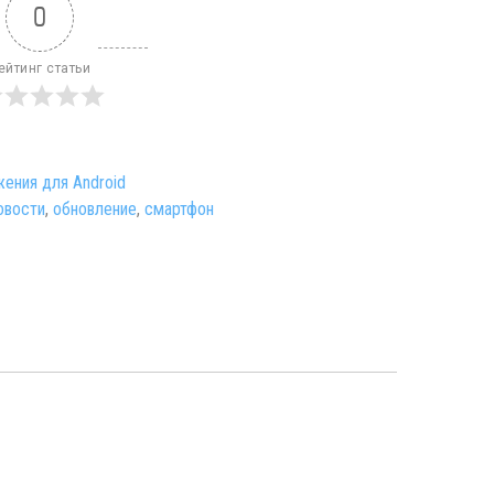
0
ейтинг статьи
ения для Android
овости
,
обновление
,
смартфон