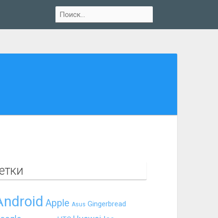
етки
Android
Apple
Gingerbread
Asus