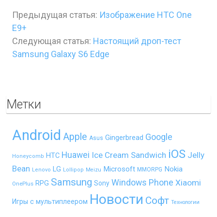
Предыдущая статья:
Изображение HTC One
E9+
Следующая статья:
Настоящий дроп-тест
Samsung Galaxy S6 Edge
Метки
Android
Apple
Google
Gingerbread
Asus
iOS
Huawei
Ice Cream Sandwich
Jelly
HTC
Honeycomb
Bean
LG
Microsoft
Nokia
MMORPG
Lenovo
Lollipop
Meizu
Samsung
Windows Phone
Xiaomi
RPG
Sony
OnePlus
Новости
Софт
Игры с мультиплеером
Технологии