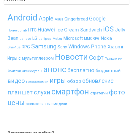
Android
Apple
Google
Gingerbread
Asus
iOS
Huawei
Ice Cream Sandwich
Jelly
HTC
Honeycomb
Bean
LG
Microsoft
Nokia
MMORPG
Lenovo
Lollipop
Meizu
Samsung
Windows Phone
Xiaomi
RPG
Sony
OnePlus
Новости
Софт
Игры с мультиплеером
Технологии
анонс
бесплатно
бюджетный
Фэнтези
аксессуары
игры
видео
обновление
обзор
головоломки
смартфон
фото
планшет
слухи
стратегии
цены
эксклюзивные модели