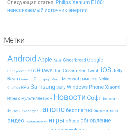
Следующая статья:
Philips Xenium E180:
неиссякаемый источник энергии
Метки
Android
Apple
Google
Gingerbread
Asus
iOS
Huawei
Ice Cream Sandwich
Jelly
HTC
Honeycomb
Bean
LG
Microsoft
Nokia
MMORPG
Lenovo
Lollipop
Meizu
Samsung
Windows Phone
Xiaomi
RPG
Sony
OnePlus
Новости
Софт
Игры с мультиплеером
Технологии
анонс
бесплатно
бюджетный
Фэнтези
аксессуары
игры
видео
обновление
обзор
головоломки