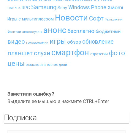
Samsung
Windows Phone
Xiaomi
RPG
Sony
OnePlus
Новости
Софт
Игры с мультиплеером
Технологии
анонс
бесплатно
бюджетный
Фэнтези
аксессуары
игры
видео
обновление
обзор
головоломки
смартфон
фото
планшет
слухи
стратегии
цены
эксклюзивные модели
Заметили ошибку?
Выделите ее мышью и нажмите CTRL+Enter
Подписка