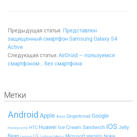
Предыдущая статья:
Представлен
защищенный смартфон Samsung Galaxy S4
Active
Следующая статья:
AirDroid — пользуемся
смартфоном… без смартфона
Метки
Android
Apple
Google
Gingerbread
Asus
iOS
Huawei
Ice Cream Sandwich
Jelly
HTC
Honeycomb
Bean
LG
Microsoft
Nokia
MMORPG
Lenovo
Lollipop
Meizu