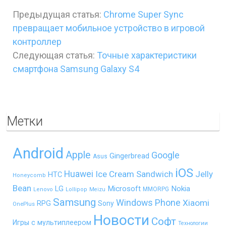
Предыдущая статья:
Chrome Super Sync
превращает мобильное устройство в игровой
контроллер
Следующая статья:
Точные характеристики
смартфона Samsung Galaxy S4
Метки
Android
Apple
Google
Gingerbread
Asus
iOS
Huawei
Ice Cream Sandwich
Jelly
HTC
Honeycomb
Bean
LG
Microsoft
Nokia
MMORPG
Lenovo
Lollipop
Meizu
Samsung
Windows Phone
Xiaomi
RPG
Sony
OnePlus
Новости
Софт
Игры с мультиплеером
Технологии