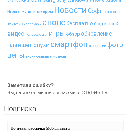
RPG
Sony
OnePlus
Новости
Софт
Игры с мультиплеером
Технологии
анонс
бесплатно
бюджетный
Фэнтези
аксессуары
игры
видео
обновление
обзор
головоломки
смартфон
фото
планшет
слухи
стратегии
цены
эксклюзивные модели
Заметили ошибку?
Выделите ее мышью и нажмите CTRL+Enter
Подписка
Почтовая рассылка MobiTimes.ru