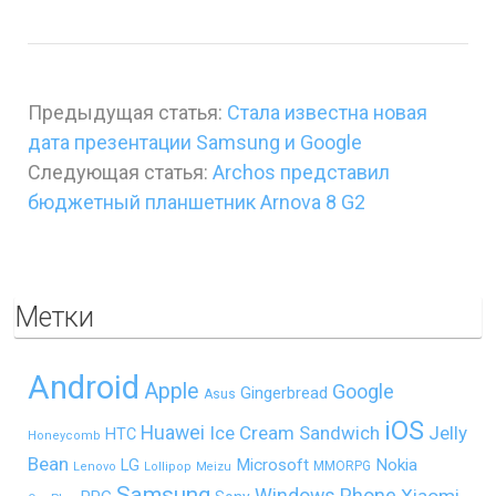
Предыдущая статья:
Стала известна новая
дата презентации Samsung и Google
Следующая статья:
Archos представил
бюджетный планшетник Arnova 8 G2
Метки
Android
Apple
Google
Gingerbread
Asus
iOS
Huawei
Ice Cream Sandwich
Jelly
HTC
Honeycomb
Bean
LG
Microsoft
Nokia
MMORPG
Lenovo
Lollipop
Meizu
Samsung
Windows Phone
Xiaomi