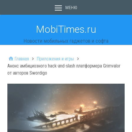
МЕНЮ
MobiTimes.ru
Новости мобильных гаджетов и софта
Главная
Приложения и игры
Анонс амбициозного hack-and-slash платформера Grimvalor
от авторов Swordigo