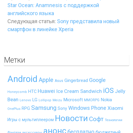
Star Ocean: Anamnesis с поддержкой
английского языка
Следующая статья:
Sony представила новый
смартфон в линейке Xperia
Метки
Android
Apple
Google
Gingerbread
Asus
iOS
Huawei
Ice Cream Sandwich
Jelly
HTC
Honeycomb
Bean
LG
Microsoft
Nokia
MMORPG
Lenovo
Lollipop
Meizu
Samsung
Windows Phone
Xiaomi
RPG
Sony
OnePlus
Новости
Софт
Игры с мультиплеером
Технологии
анонс
бесплатно
бюджетный
Фэнтези
аксессуары