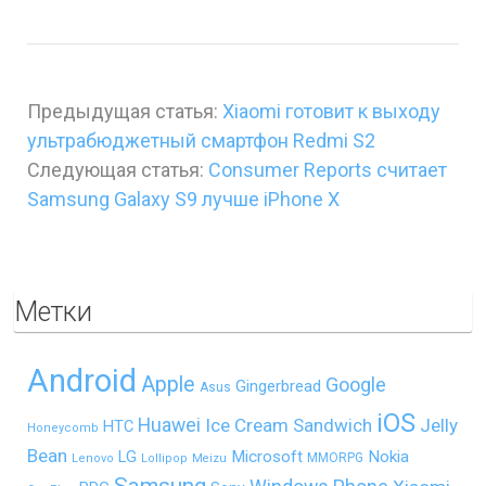
Предыдущая статья:
Xiaomi готовит к выходу
ультрабюджетный смартфон Redmi S2
Следующая статья:
Consumer Reports считает
Samsung Galaxy S9 лучше iPhone X
Метки
Android
Apple
Google
Gingerbread
Asus
iOS
Huawei
Ice Cream Sandwich
Jelly
HTC
Honeycomb
Bean
LG
Microsoft
Nokia
MMORPG
Lenovo
Lollipop
Meizu
Samsung