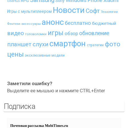
Windows Phone
Xiaomi
RPG
Sony
OnePlus
Новости
Софт
Игры с мультиплеером
Технологии
анонс
бесплатно
бюджетный
Фэнтези
аксессуары
игры
видео
обновление
обзор
головоломки
смартфон
фото
планшет
слухи
стратегии
цены
эксклюзивные модели
Заметили ошибку?
Выделите ее мышью и нажмите CTRL+Enter
Подписка
Почтовая рассылка MobiTimes.ru