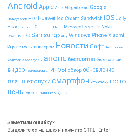
Android
Apple
Google
Gingerbread
Asus
iOS
Huawei
Ice Cream Sandwich
Jelly
HTC
Honeycomb
Bean
LG
Microsoft
Nokia
MMORPG
Lenovo
Lollipop
Meizu
Samsung
Windows Phone
Xiaomi
RPG
Sony
OnePlus
Новости
Софт
Игры с мультиплеером
Технологии
анонс
бесплатно
бюджетный
Фэнтези
аксессуары
игры
видео
обновление
обзор
головоломки
смартфон
фото
планшет
слухи
стратегии
цены
эксклюзивные модели
Заметили ошибку?
Выделите ее мышью и нажмите CTRL+Enter