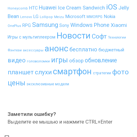
iOS
Huawei
Ice Cream Sandwich
Jelly
HTC
Honeycomb
Bean
LG
Microsoft
Nokia
MMORPG
Lenovo
Lollipop
Meizu
Samsung
Windows Phone
Xiaomi
RPG
Sony
OnePlus
Новости
Софт
Игры с мультиплеером
Технологии
анонс
бесплатно
бюджетный
Фэнтези
аксессуары
игры
видео
обновление
обзор
головоломки
смартфон
фото
планшет
слухи
стратегии
цены
эксклюзивные модели
Заметили ошибку?
Выделите ее мышью и нажмите CTRL+Enter