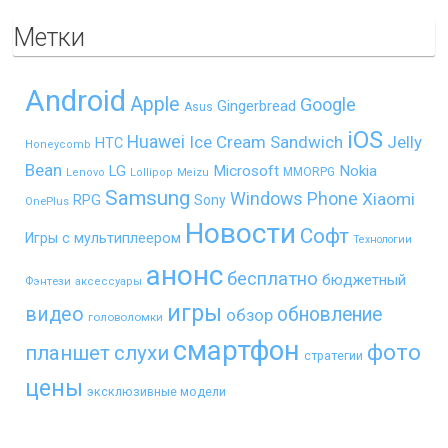
Метки
Android
Apple
Google
Gingerbread
Asus
iOS
Huawei
Ice Cream Sandwich
Jelly
HTC
Honeycomb
Bean
LG
Microsoft
Nokia
MMORPG
Lenovo
Lollipop
Meizu
Samsung
Windows Phone
Xiaomi
RPG
Sony
OnePlus
Новости
Софт
Игры с мультиплеером
Технологии
анонс
бесплатно
бюджетный
Фэнтези
аксессуары
игры
видео
обновление
обзор
головоломки
смартфон
фото
планшет
слухи
стратегии
цены
эксклюзивные модели