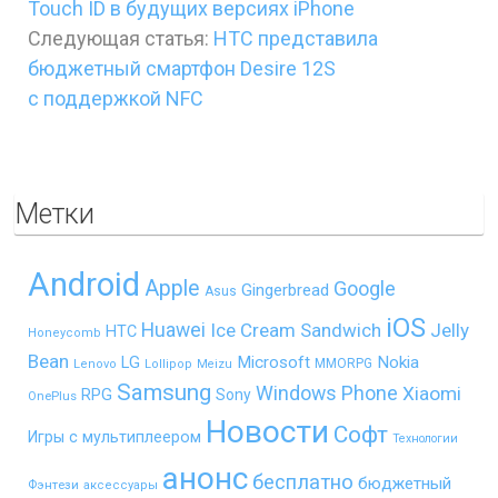
Touch ID в будущих версиях iPhone
Следующая статья:
HTC представила
бюджетный смартфон Desire 12S
с поддержкой NFC
Метки
Android
Apple
Google
Gingerbread
Asus
iOS
Huawei
Ice Cream Sandwich
Jelly
HTC
Honeycomb
Bean
LG
Microsoft
Nokia
MMORPG
Lenovo
Lollipop
Meizu
Samsung
Windows Phone
Xiaomi
RPG
Sony
OnePlus
Новости
Софт
Игры с мультиплеером
Технологии
анонс
бесплатно
бюджетный
Фэнтези
аксессуары