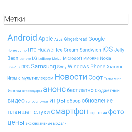
Метки
Android
Apple
Google
Gingerbread
Asus
iOS
Huawei
Ice Cream Sandwich
Jelly
HTC
Honeycomb
Bean
LG
Microsoft
Nokia
MMORPG
Lenovo
Lollipop
Meizu
Samsung
Windows Phone
Xiaomi
RPG
Sony
OnePlus
Новости
Софт
Игры с мультиплеером
Технологии
анонс
бесплатно
бюджетный
Фэнтези
аксессуары
игры
видео
обновление
обзор
головоломки
смартфон
фото
планшет
слухи
стратегии
цены
эксклюзивные модели