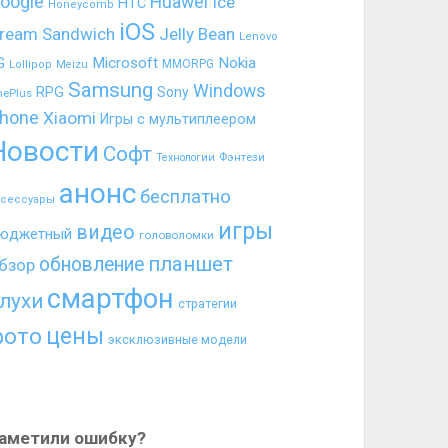
oogle
Huawei
Ice
HTC
Honeycomb
iOS
ream Sandwich
Jelly Bean
Lenovo
G
Microsoft
Nokia
MMORPG
Lollipop
Meizu
Samsung
Windows
RPG
Sony
nePlus
hone
Xiaomi
Игры с мультиплеером
Новости
Софт
Фэнтези
Технологии
анонс
бесплатно
ксессуары
игры
видео
юджетный
головоломки
планшет
обновление
бзор
смартфон
лухи
стратегии
цены
фото
эксклюзивные модели
аметили ошибку?