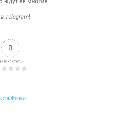
о ждут ее многие.
в
Telegram
!
0
ейтинг статьи
ости
,
Фэнтези