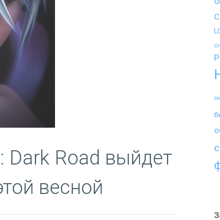
G
C
L
O
P
а
б
о
с
: Dark Road выйдет
этой весной
З