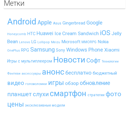
Метки
Android
Apple
Google
Gingerbread
Asus
iOS
Huawei
Ice Cream Sandwich
Jelly
HTC
Honeycomb
Bean
LG
Microsoft
Nokia
MMORPG
Lenovo
Lollipop
Meizu
Samsung
Windows Phone
Xiaomi
RPG
Sony
OnePlus
Новости
Софт
Игры с мультиплеером
Технологии
анонс
бесплатно
бюджетный
Фэнтези
аксессуары
игры
видео
обновление
обзор
головоломки
смартфон
фото
планшет
слухи
стратегии
цены
эксклюзивные модели