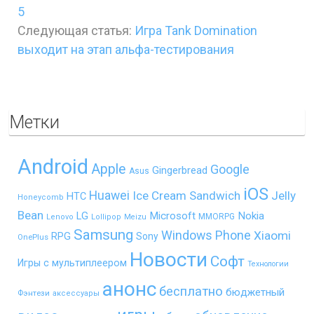
5
Следующая статья:
Игра Tank Domination
выходит на этап альфа-тестирования
Метки
Android
Apple
Google
Gingerbread
Asus
iOS
Huawei
Ice Cream Sandwich
Jelly
HTC
Honeycomb
Bean
LG
Microsoft
Nokia
MMORPG
Lenovo
Lollipop
Meizu
Samsung
Windows Phone
Xiaomi
RPG
Sony
OnePlus
Новости
Софт
Игры с мультиплеером
Технологии
анонс
бесплатно
бюджетный
Фэнтези
аксессуары