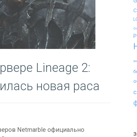
G
C
L
O
P
а
рвере Lineage 2:
б
о
вилась новая раса
с
зеров Netmarble официально
З