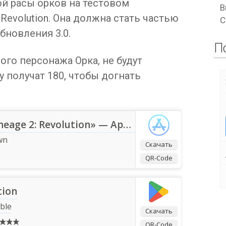
й расы орков на тестовом
В
 Revolution. Она должна стать частью
C
бновления 3.0.
П
ого персонажа Орка, не будут
зу получат 180, чтобы догнать
Приложение «Lineage 2: Revolution» — App Store
wn
Скачать
QR-Code
tion
ble
Скачать
QR-Code