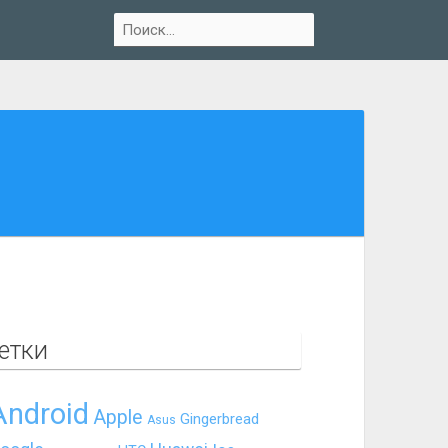
етки
Android
Apple
Gingerbread
Asus