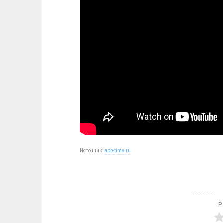
Источник:
app-time.ru
Р