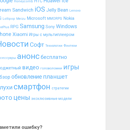
oogle
Huawei
Ice
HTC
Honeycomb
iOS
ream Sandwich
Jelly Bean
Lenovo
G
Microsoft
Nokia
MMORPG
Lollipop
Meizu
Samsung
Windows
RPG
Sony
nePlus
hone
Xiaomi
Игры с мультиплеером
Новости
Софт
Фэнтези
Технологии
анонс
бесплатно
ксессуары
игры
видео
юджетный
головоломки
планшет
обновление
бзор
смартфон
лухи
стратегии
цены
фото
эксклюзивные модели
аметили ошибку?