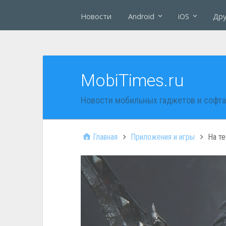
Новости
Android
iOS
Дру
MobiTimes.ru
Новости мобильных гаджетов и софта
Главная
Приложения и игры
На те