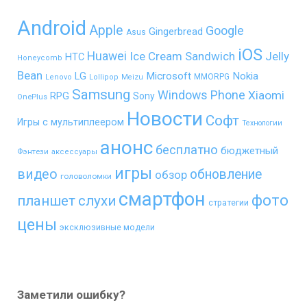
Android
Apple
Google
Gingerbread
Asus
iOS
Huawei
Ice Cream Sandwich
Jelly
HTC
Honeycomb
Bean
LG
Microsoft
Nokia
MMORPG
Lenovo
Lollipop
Meizu
Samsung
Windows Phone
Xiaomi
RPG
Sony
OnePlus
Новости
Софт
Игры с мультиплеером
Технологии
анонс
бесплатно
бюджетный
Фэнтези
аксессуары
игры
видео
обновление
обзор
головоломки
смартфон
фото
планшет
слухи
стратегии
цены
эксклюзивные модели
Заметили ошибку?