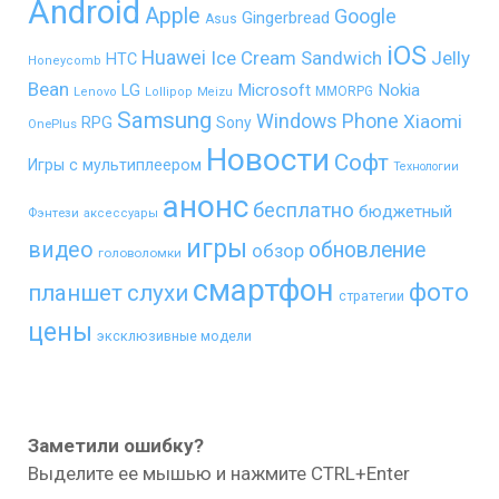
Android
Apple
Google
Gingerbread
Asus
iOS
Huawei
Ice Cream Sandwich
Jelly
HTC
Honeycomb
Bean
LG
Microsoft
Nokia
MMORPG
Lenovo
Lollipop
Meizu
Samsung
Windows Phone
Xiaomi
RPG
Sony
OnePlus
Новости
Софт
Игры с мультиплеером
Технологии
анонс
бесплатно
бюджетный
Фэнтези
аксессуары
игры
видео
обновление
обзор
головоломки
смартфон
фото
планшет
слухи
стратегии
цены
эксклюзивные модели
Заметили ошибку?
Выделите ее мышью и нажмите CTRL+Enter