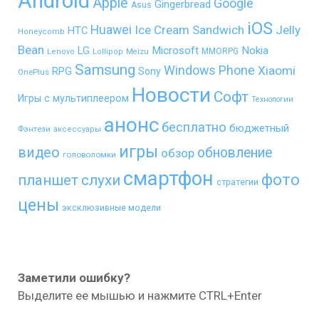
Android
Apple
Google
Gingerbread
Asus
iOS
Huawei
Ice Cream Sandwich
Jelly
HTC
Honeycomb
Bean
LG
Microsoft
Nokia
MMORPG
Lenovo
Lollipop
Meizu
Samsung
Windows Phone
Xiaomi
RPG
Sony
OnePlus
Новости
Софт
Игры с мультиплеером
Технологии
анонс
бесплатно
бюджетный
Фэнтези
аксессуары
игры
видео
обновление
обзор
головоломки
смартфон
фото
планшет
слухи
стратегии
цены
эксклюзивные модели
Заметили ошибку?
Выделите ее мышью и нажмите CTRL+Enter