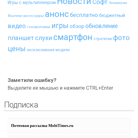
Новости
Софт
Игры с мультиплеером
Технологии
анонс
бесплатно
бюджетный
Фэнтези
аксессуары
игры
видео
обновление
обзор
головоломки
смартфон
фото
планшет
слухи
стратегии
цены
эксклюзивные модели
Заметили ошибку?
Выделите ее мышью и нажмите CTRL+Enter
Подписка
Почтовая рассылка MobiTimes.ru