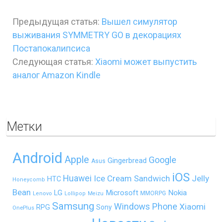
Предыдущая статья:
Вышел симулятор
выживания SYMMETRY GO в декорациях
Постапокалипсиса
Следующая статья:
Xiaomi может выпустить
аналог Amazon Kindle
Метки
Android
Apple
Google
Gingerbread
Asus
iOS
Huawei
Ice Cream Sandwich
Jelly
HTC
Honeycomb
Bean
LG
Microsoft
Nokia
MMORPG
Lenovo
Lollipop
Meizu
Samsung
Windows Phone
Xiaomi
RPG
Sony
OnePlus