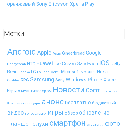
оранжевый Sony Ericsson Xperia Play
Метки
Android
Apple
Google
Gingerbread
Asus
iOS
Huawei
Ice Cream Sandwich
Jelly
HTC
Honeycomb
Bean
LG
Microsoft
Nokia
MMORPG
Lenovo
Lollipop
Meizu
Samsung
Windows Phone
Xiaomi
RPG
Sony
OnePlus
Новости
Софт
Игры с мультиплеером
Технологии
анонс
бесплатно
бюджетный
Фэнтези
аксессуары
игры
видео
обновление
обзор
головоломки
смартфон
фото
планшет
слухи
стратегии