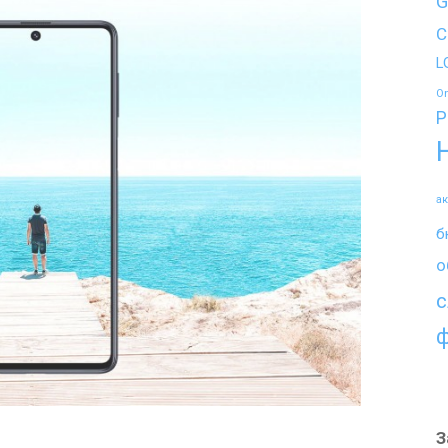
G
C
L
O
P
а
б
о
с
З