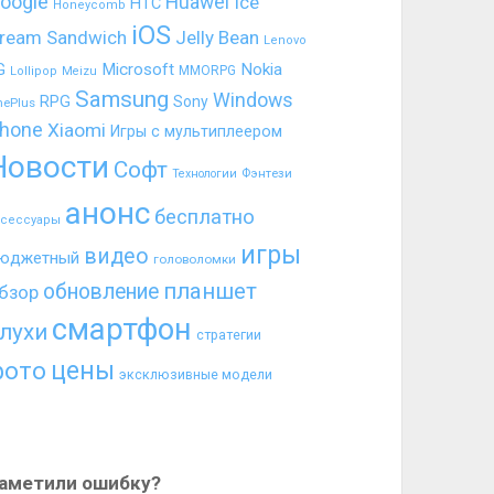
oogle
Huawei
Ice
HTC
Honeycomb
iOS
ream Sandwich
Jelly Bean
Lenovo
G
Microsoft
Nokia
MMORPG
Lollipop
Meizu
Samsung
Windows
RPG
Sony
nePlus
hone
Xiaomi
Игры с мультиплеером
Новости
Софт
Фэнтези
Технологии
анонс
бесплатно
ксессуары
игры
видео
юджетный
головоломки
планшет
обновление
бзор
смартфон
лухи
стратегии
цены
фото
эксклюзивные модели
аметили ошибку?