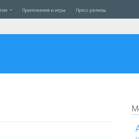
гие
Приложения и игры
Пресс-релизы
М