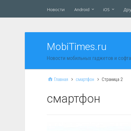
Новости
Android
iOS
Дру
MobiTimes.ru
Новости мобильных гаджетов и софта
Главная
смартфон
Страница 2
смартфон