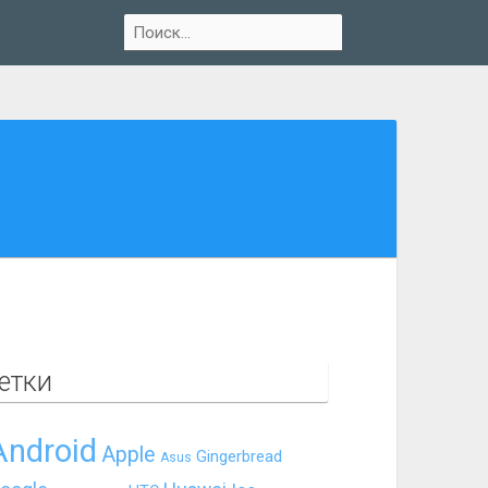
етки
Android
Apple
Gingerbread
Asus