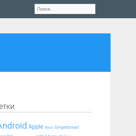
етки
Android
Apple
Gingerbread
Asus