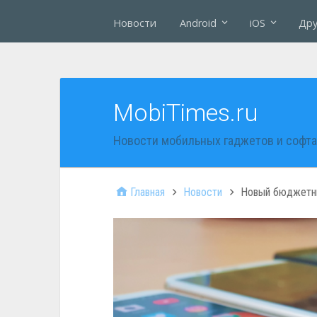
Новости
Android
iOS
Дру
MobiTimes.ru
Новости мобильных гаджетов и софта
Главная
Новости
Новый бюджетник