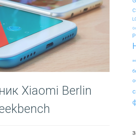
G
C
L
O
P
а
б
о
к Xiaomi Berlin
с
eekbench
З