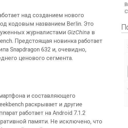
В
C
аботает над созданием нового
д кодовым названием Berlin. Это
П
аруженных журналистами
GizChina
в
ench. Предстоящая новинка работает
ипа Snapdragon 632 и, очевидно,
днего ценового сегмента.
мартфона и составляющего
eekbench раскрывает и другие
парат работает на Android 7.1.2
еративной памяти. Не исключено, что