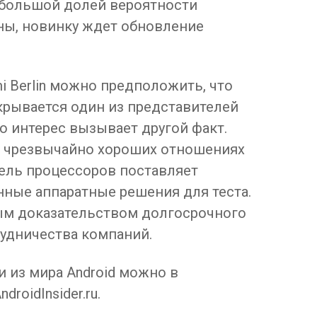
с большой долей вероятности
ны, новинку ждет обновление
i Berlin можно предположить, что
крывается один из представителей
 интерес вызывает другой факт.
 в чрезвычайно хороших отношениях
тель процессоров поставляет
нные аппаратные решения для теста.
ым доказательством долгосрочного
рудничества компаний.
и из мира Android можно в
roidInsider.ru.