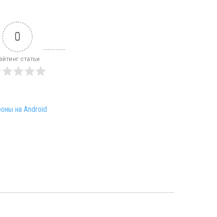
0
ейтинг статьи
оны на Android