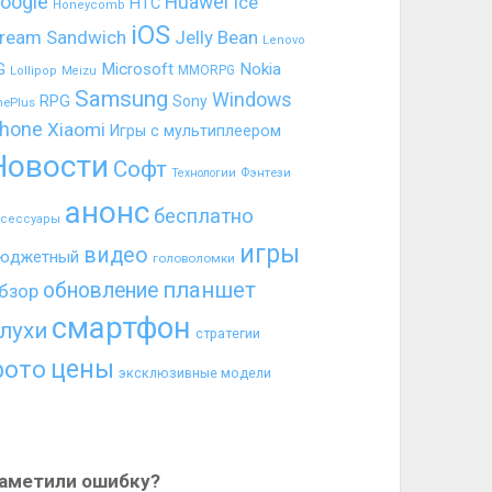
oogle
Huawei
Ice
HTC
Honeycomb
iOS
ream Sandwich
Jelly Bean
Lenovo
G
Microsoft
Nokia
MMORPG
Lollipop
Meizu
Samsung
Windows
RPG
Sony
nePlus
hone
Xiaomi
Игры с мультиплеером
Новости
Софт
Фэнтези
Технологии
анонс
бесплатно
ксессуары
игры
видео
юджетный
головоломки
планшет
обновление
бзор
смартфон
лухи
стратегии
цены
фото
эксклюзивные модели
аметили ошибку?