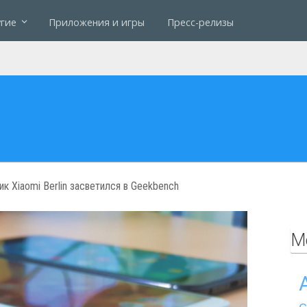
гие
Приложения и игры
Пресс-релизы
 Xiaomi Berlin засветился в Geekbench
М