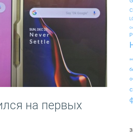
G
C
L
O
P
а
б
о
с
ился на первых
З