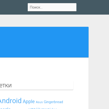
етки
Android
Apple
Gingerbread
Asus