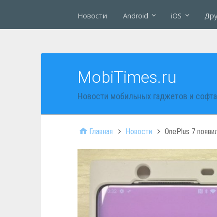
Новости
Android
iOS
Дру
MobiTimes.ru
Новости мобильных гаджетов и софта
Главная
Новости
OnePlus 7 появи