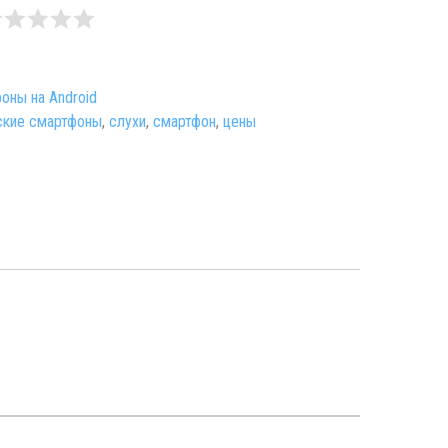
оны на Android
ские смартфоны
,
слухи
,
смартфон
,
цены