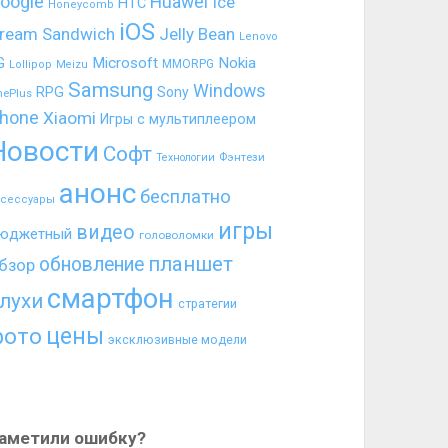
oogle
Huawei
Ice
HTC
Honeycomb
iOS
ream Sandwich
Jelly Bean
Lenovo
G
Microsoft
Nokia
MMORPG
Lollipop
Meizu
Samsung
Windows
RPG
Sony
nePlus
hone
Xiaomi
Игры с мультиплеером
Новости
Софт
Фэнтези
Технологии
анонс
бесплатно
ксессуары
игры
видео
юджетный
головоломки
планшет
обновление
бзор
смартфон
лухи
стратегии
цены
фото
эксклюзивные модели
аметили ошибку?