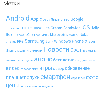
Метки
Android
Apple
Google
Gingerbread
Asus
iOS
Huawei
Ice Cream Sandwich
Jelly
HTC
Honeycomb
Bean
LG
Microsoft
Nokia
MMORPG
Lenovo
Lollipop
Meizu
Samsung
Windows Phone
Xiaomi
RPG
Sony
OnePlus
Новости
Софт
Игры с мультиплеером
Технологии
анонс
бесплатно
бюджетный
Фэнтези
аксессуары
игры
видео
обновление
обзор
головоломки
смартфон
фото
планшет
слухи
стратегии
цены
эксклюзивные модели