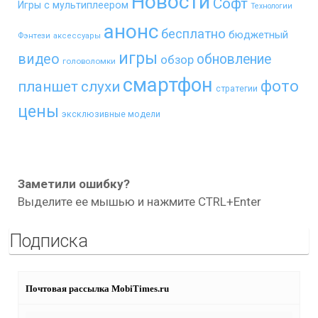
Новости
Софт
Игры с мультиплеером
Технологии
анонс
бесплатно
бюджетный
Фэнтези
аксессуары
игры
видео
обновление
обзор
головоломки
смартфон
фото
планшет
слухи
стратегии
цены
эксклюзивные модели
Заметили ошибку?
Выделите ее мышью и нажмите CTRL+Enter
Подписка
Почтовая рассылка MobiTimes.ru