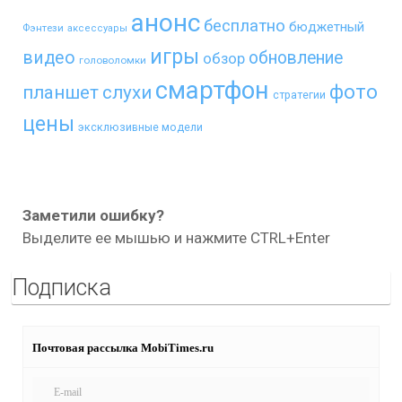
анонс
бесплатно
бюджетный
Фэнтези
аксессуары
игры
видео
обновление
обзор
головоломки
смартфон
фото
планшет
слухи
стратегии
цены
эксклюзивные модели
Заметили ошибку?
Выделите ее мышью и нажмите CTRL+Enter
Подписка
Почтовая рассылка MobiTimes.ru