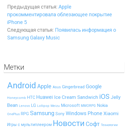
Предыдущая статья:
Apple
прокомментировала облезающее покрытие
iPhone 5
Следующая статья:
Появилась информация о
Samsung Galaxy Music
Метки
Android
Apple
Google
Gingerbread
Asus
iOS
Huawei
Ice Cream Sandwich
Jelly
HTC
Honeycomb
Bean
LG
Microsoft
Nokia
MMORPG
Lenovo
Lollipop
Meizu
Samsung
Windows Phone
Xiaomi
RPG
Sony
OnePlus
Новости
Софт
Игры с мультиплеером
Технологии