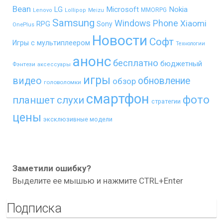
Bean
LG
Microsoft
Nokia
MMORPG
Lenovo
Lollipop
Meizu
Samsung
Windows Phone
Xiaomi
RPG
Sony
OnePlus
Новости
Софт
Игры с мультиплеером
Технологии
анонс
бесплатно
бюджетный
Фэнтези
аксессуары
игры
видео
обновление
обзор
головоломки
смартфон
фото
планшет
слухи
стратегии
цены
эксклюзивные модели
Заметили ошибку?
Выделите ее мышью и нажмите CTRL+Enter
Подписка