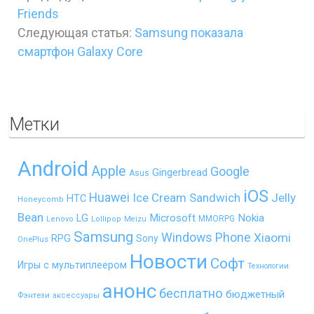
Friends
Следующая статья:
Samsung показала
смартфон Galaxy Core
Метки
Android
Apple
Google
Gingerbread
Asus
iOS
Huawei
Ice Cream Sandwich
Jelly
HTC
Honeycomb
Bean
LG
Microsoft
Nokia
MMORPG
Lenovo
Lollipop
Meizu
Samsung
Windows Phone
Xiaomi
RPG
Sony
OnePlus
Новости
Софт
Игры с мультиплеером
Технологии
анонс
бесплатно
бюджетный
Фэнтези
аксессуары