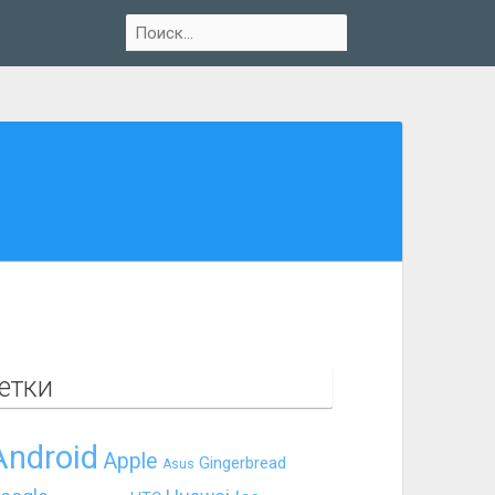
етки
Android
Apple
Gingerbread
Asus