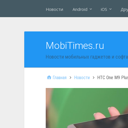
Новости
Android
iOS
Дру
MobiTimes.ru
Новости мобильных гаджетов и софта
Главная
Новости
HTC One M9 Plu