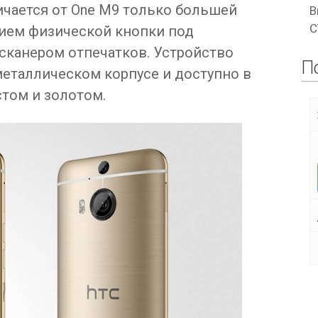
ичается от One M9 только большей
В
C
ием физической кнопки под
сканером отпечатков. Устройство
П
металлическом корпусе и доступно в
стом и золотом.