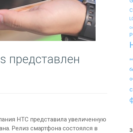
G
C
L
O
P
us представлен
а
б
о
с
мпания HTC представила увеличенную
на. Релиз смартфона состоялся в
З