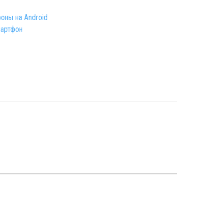
оны на Android
артфон