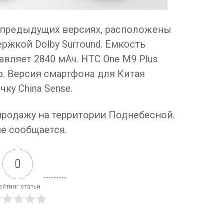
в предыдущих версиях, расположены
жкой Dolby Surround. Емкость
авляет 2840 мАч. HTC One M9 Plus
pop. Версия смартфона для Китая
ку China Sense.
продажу на территории Поднебесной.
не сообщается.
0
ейтинг статьи