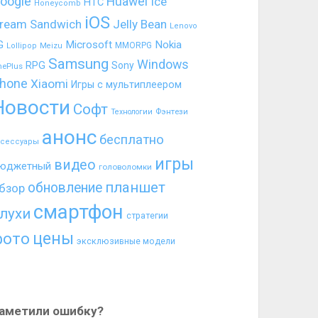
oogle
Huawei
Ice
HTC
Honeycomb
iOS
ream Sandwich
Jelly Bean
Lenovo
G
Microsoft
Nokia
MMORPG
Lollipop
Meizu
Samsung
Windows
RPG
Sony
nePlus
hone
Xiaomi
Игры с мультиплеером
Новости
Софт
Фэнтези
Технологии
анонс
бесплатно
ксессуары
игры
видео
юджетный
головоломки
планшет
обновление
бзор
смартфон
лухи
стратегии
цены
фото
эксклюзивные модели
аметили ошибку?