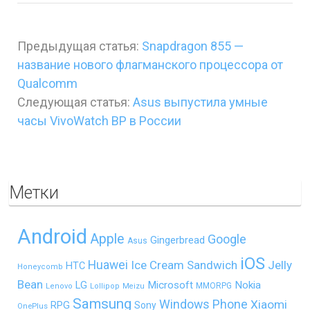
Предыдущая статья:
Snapdragon 855 —
название нового флагманского процессора от
Qualcomm
Следующая статья:
Asus выпустила умные
часы VivoWatch BP в России
Метки
Android
Apple
Google
Gingerbread
Asus
iOS
Huawei
Ice Cream Sandwich
Jelly
HTC
Honeycomb
Bean
LG
Microsoft
Nokia
MMORPG
Lenovo
Lollipop
Meizu
Samsung
Windows Phone
Xiaomi
RPG
Sony
OnePlus