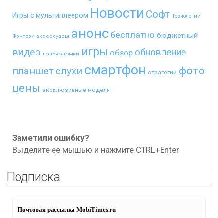
Новости
Софт
Игры с мультиплеером
Технологии
анонс
бесплатно
бюджетный
Фэнтези
аксессуары
игры
видео
обновление
обзор
головоломки
смартфон
фото
планшет
слухи
стратегии
цены
эксклюзивные модели
Заметили ошибку?
Выделите ее мышью и нажмите CTRL+Enter
Подписка
Почтовая рассылка MobiTimes.ru