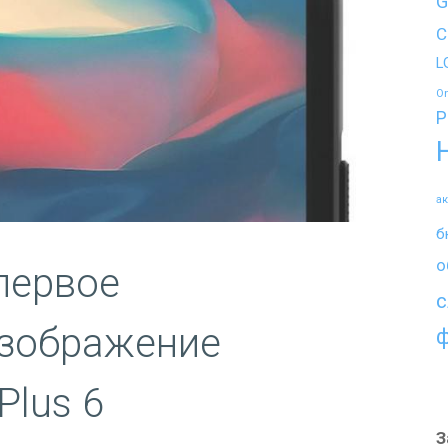
G
C
L
O
P
а
б
о
первое
с
зображение
Plus 6
З