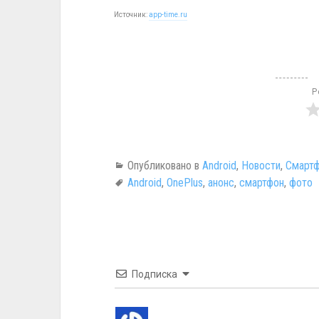
Источник:
app-time.ru
Р
Опубликовано в
Android
,
Новости
,
Смартф
Android
,
OnePlus
,
анонс
,
смартфон
,
фото
Подписка