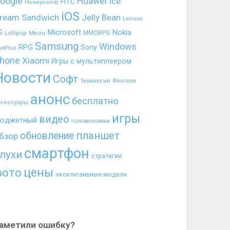
oogle
Huawei
Ice
HTC
Honeycomb
iOS
ream Sandwich
Jelly Bean
Lenovo
G
Microsoft
Nokia
MMORPG
Lollipop
Meizu
Samsung
Windows
RPG
Sony
nePlus
hone
Xiaomi
Игры с мультиплеером
Новости
Софт
Фэнтези
Технологии
анонс
бесплатно
ксессуары
игры
видео
юджетный
головоломки
планшет
обновление
бзор
смартфон
лухи
стратегии
цены
фото
эксклюзивные модели
аметили ошибку?