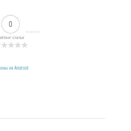
0
ейтинг статьи
оны на Android