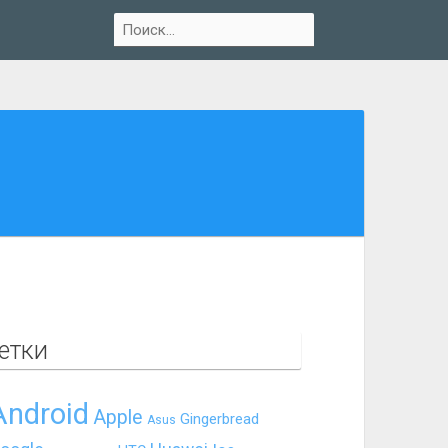
етки
Android
Apple
Gingerbread
Asus