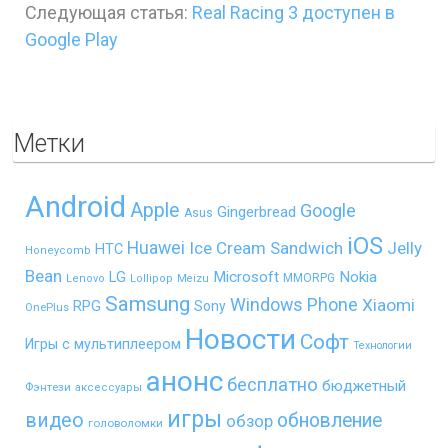
Следующая статья:
Real Racing 3 доступен в
Google Play
Метки
Android
Apple
Google
Gingerbread
Asus
iOS
Huawei
Ice Cream Sandwich
Jelly
HTC
Honeycomb
Bean
LG
Microsoft
Nokia
MMORPG
Lenovo
Lollipop
Meizu
Samsung
Windows Phone
Xiaomi
RPG
Sony
OnePlus
Новости
Софт
Игры с мультиплеером
Технологии
анонс
бесплатно
бюджетный
Фэнтези
аксессуары
игры
видео
обновление
обзор
головоломки