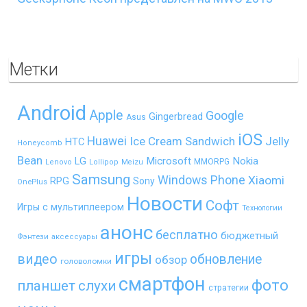
Метки
Android
Apple
Google
Gingerbread
Asus
iOS
Huawei
Ice Cream Sandwich
Jelly
HTC
Honeycomb
Bean
LG
Microsoft
Nokia
MMORPG
Lenovo
Lollipop
Meizu
Samsung
Windows Phone
Xiaomi
RPG
Sony
OnePlus
Новости
Софт
Игры с мультиплеером
Технологии
анонс
бесплатно
бюджетный
Фэнтези
аксессуары
игры
видео
обновление
обзор
головоломки
смартфон
фото
планшет
слухи
стратегии