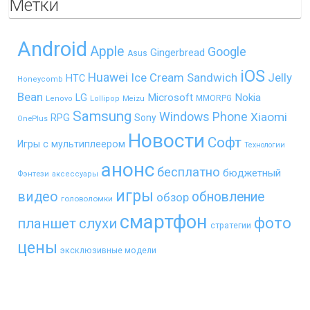
Метки
Android
Apple
Google
Gingerbread
Asus
iOS
Huawei
Ice Cream Sandwich
Jelly
HTC
Honeycomb
Bean
LG
Microsoft
Nokia
MMORPG
Lenovo
Lollipop
Meizu
Samsung
Windows Phone
Xiaomi
RPG
Sony
OnePlus
Новости
Софт
Игры с мультиплеером
Технологии
анонс
бесплатно
бюджетный
Фэнтези
аксессуары
игры
видео
обновление
обзор
головоломки
смартфон
фото
планшет
слухи
стратегии
цены
эксклюзивные модели