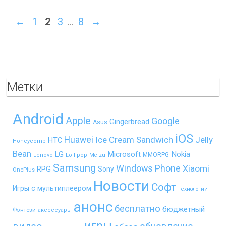
←
1
2
3
…
8
→
Метки
Android
Apple
Google
Gingerbread
Asus
iOS
Huawei
Ice Cream Sandwich
Jelly
HTC
Honeycomb
Bean
LG
Microsoft
Nokia
MMORPG
Lenovo
Lollipop
Meizu
Samsung
Windows Phone
Xiaomi
RPG
Sony
OnePlus
Новости
Софт
Игры с мультиплеером
Технологии
анонс
бесплатно
бюджетный
Фэнтези
аксессуары