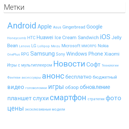
Метки
Android
Apple
Google
Gingerbread
Asus
iOS
Huawei
Ice Cream Sandwich
Jelly
HTC
Honeycomb
Bean
LG
Microsoft
Nokia
MMORPG
Lenovo
Lollipop
Meizu
Samsung
Windows Phone
Xiaomi
RPG
Sony
OnePlus
Новости
Софт
Игры с мультиплеером
Технологии
анонс
бесплатно
бюджетный
Фэнтези
аксессуары
игры
видео
обновление
обзор
головоломки
смартфон
фото
планшет
слухи
стратегии
цены
эксклюзивные модели